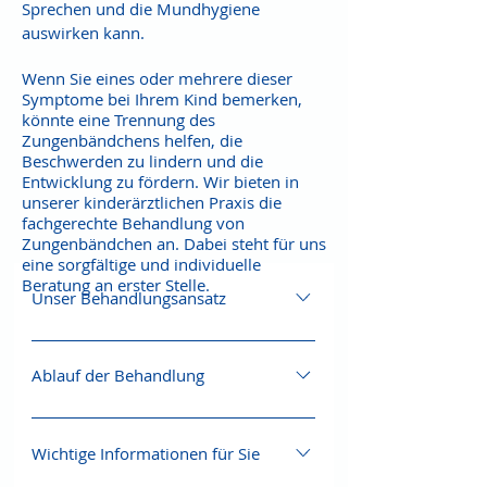
Sprechen und die Mundhygiene
auswirken kann.
Wenn Sie eines oder mehrere dieser
Symptome bei Ihrem Kind bemerken,
könnte eine Trennung des
Zungenbändchens helfen, die
Beschwerden zu lindern und die
Entwicklung zu fördern. Wir bieten in
unserer kinderärztlichen Praxis die
fachgerechte Behandlung von
Zungenbändchen an. Dabei steht für uns
eine sorgfältige und individuelle
Beratung an erster Stelle.
Unser Behandlungsansatz
Bei der Behandlung von
Zungenbändchen setzen wir auf einen
Ablauf der Behandlung
behutsamen und wohlüberlegten
Terminvereinbarung für ein
Ansatz. Nicht jedes verkürzte
Erstgespräch Ausführliche
Zungenbändchen muss zwangsläufig
Wichtige Informationen für Sie
Untersuchung und Beratung
durchtrennt werden. In einem ersten